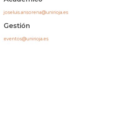
joseluis.ansorena@unirioja.es
Gestión
eventos@unirioja.es